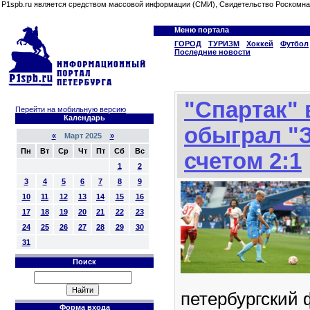
P1spb.ru является средством массовой информации (СМИ), Свидетельство Роскомна
Меню портала
ГОРОД
ТУРИЗМ
Хоккей
Футбол
Последние новости
"Спартак" 
Перейти на мобильную версию
Календарь
обыграл "З
«
Март 2025
»
Пн
Вт
Ср
Чт
Пт
Сб
Вс
счетом 2:1
1
2
3
4
5
6
7
8
9
10
11
12
13
14
15
16
17
18
19
20
21
22
23
24
25
26
27
28
29
30
31
Поиск
петербургский
Форма входа