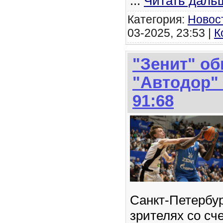
...
Читать даль
Категория:
Новос
03-2025, 23:53 |
К
"Зенит" о
"Автодор" 
91:68
Санкт-Петербур
зрителях со сч