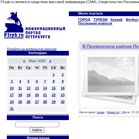
P1spb.ru является средством массовой информации (СМИ), Свидетельство Роскомна
Меню портала
ГОРОД
ТУРИЗМ
Хоккей
Футбол
Последние новости
В Приморском районе Пе
Перейти на мобильную версию
Календарь
«
Март 2025
»
Пн
Вт
Ср
Чт
Пт
Сб
Вс
1
2
3
4
5
6
7
8
9
10
11
12
13
14
15
16
17
18
19
20
21
22
23
24
25
26
27
28
29
30
31
Категория:
news
/
Новости
| Дата: 17-0
Поиск
Форма входа