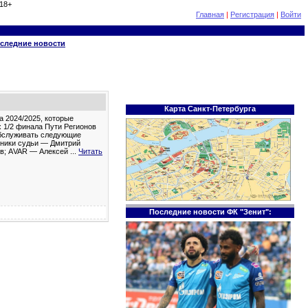
18+
Главная
|
Регистрация
|
Войти
следние новости
Карта Санкт-Петербурга
 2024/2025, которые
х 1/2 финала Пути Регионов
 обслуживать следующие
щники судьи — Дмитрий
ов; АVAR — Алексей
...
Читать
Последние новости ФК "Зенит":