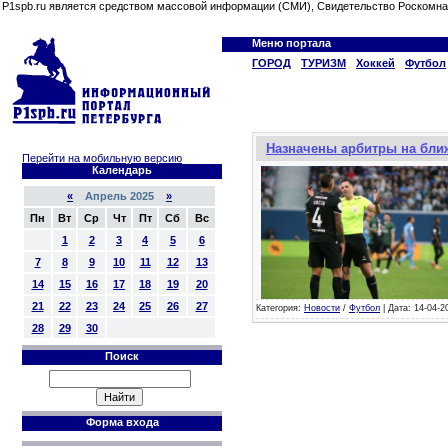
P1spb.ru является средством массовой информации (СМИ), Свидетельство Роскомна
Меню портала
ГОРОД
ТУРИЗМ
Хоккей
Футбол
Назначены арбитры на бли
Перейти на мобильную версию
Календарь
«
Апрель 2025
»
Пн
Вт
Ср
Чт
Пт
Сб
Вс
1
2
3
4
5
6
7
8
9
10
11
12
13
14
15
16
17
18
19
20
21
22
23
24
25
26
27
Категория:
Новости
/
Футбол
| Дата: 14-04-2
28
29
30
Поиск
Форма входа