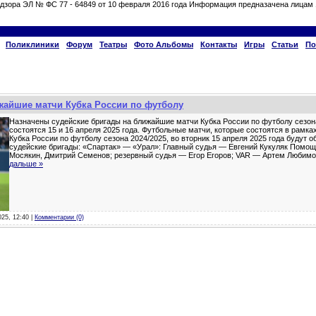
дзора ЭЛ № ФС 77 - 64849 от 10 февраля 2016 года Информация предназачена лицам 
Поликлиники
Форум
Театры
Фото Альбомы
Контакты
Игры
Статьи
По
жайшие матчи Кубка России по футболу
Назначены судейские бригады на ближайшие матчи Кубка России по футболу сезона
состоятся 15 и 16 апреля 2025 года. Футбольные матчи, которые состоятся в рамка
Кубка России по футболу сезона 2024/2025, во вторник 15 апреля 2025 года будут
судейские бригады: «Спартак» — «Урал»: Главный судья — Евгений Кукуляк Помо
Мосякин, Дмитрий Семенов; резервный судья — Егор Егоров; VAR — Артем Любим
дальше »
025, 12:40 |
Комментарии (0)