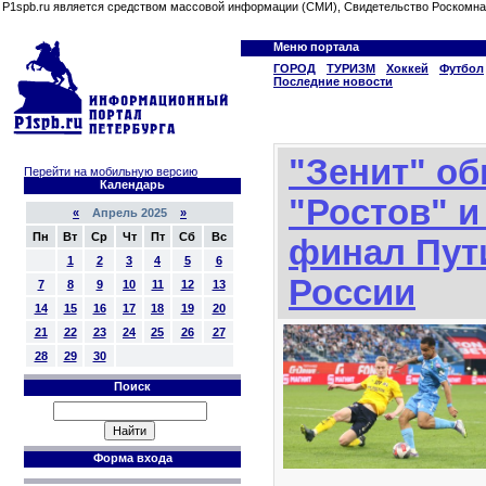
P1spb.ru является средством массовой информации (СМИ), Свидетельство Роскомна
Меню портала
ГОРОД
ТУРИЗМ
Хоккей
Футбол
Последние новости
"Зенит" о
Перейти на мобильную версию
Календарь
"Ростов" 
«
Апрель 2025
»
Пн
Вт
Ср
Чт
Пт
Сб
Вс
финал Пут
1
2
3
4
5
6
России
7
8
9
10
11
12
13
14
15
16
17
18
19
20
21
22
23
24
25
26
27
28
29
30
Поиск
Форма входа