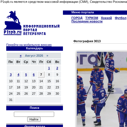
P1spb.ru является средством массовой информации (СМИ), Свидетельство Роскомна
Меню портала
ГОРОД
ТУРИЗМ
Хоккей
Футбол
Последние новости
Фотография 3013
Перейти на мобильную версию
Календарь
«
Август 2026 »
Пн
Вт
Ср
Чт
Пт
Сб
Вс
1
2
3
4
5
6
7
8
9
10
11
12
13
14
15
16
17
18
19
20
21
22
23
24
25
26
27
28
29
30
31
Поиск
Форма входа