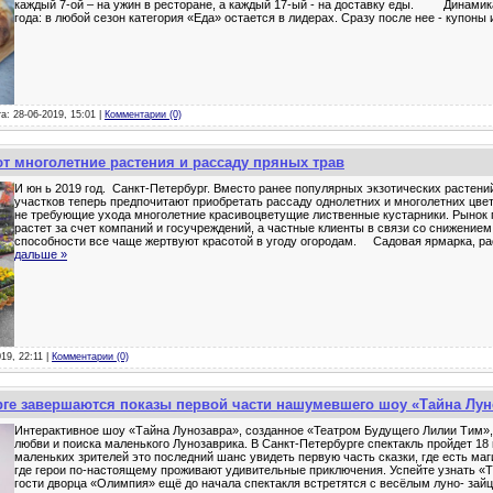
каждый 7-ой – на ужин в ресторане, а каждый 17-ый - на доставку еды. Динамик
года: в любой сезон категория «Еда» остается в лидерах. Сразу после нее - купоны
а: 28-06-2019, 15:01 |
Комментарии (0)
 многолетние растения и рассаду пряных трав
И юн ь 2019 год. Санкт-Петербург. Вместо ранее популярных экзотических растен
участков теперь предпочитают приобретать рассаду однолетних и многолетних цвет
не требующие ухода многолетние красивоцветущие лиственные кустарники. Рынок 
растет за счет компаний и госучреждений, а частные клиенты в связи со снижение
способности все чаще жертвуют красотой в угоду огородам. Садовая ярмарка, р
дальше »
19, 22:11 |
Комментарии (0)
рге завершаются показы первой части нашумевшего шоу «Тайна Лун
Интерактивное шоу «Тайна Лунозавра», созданное «Театром Будущего Лилии Тим», 
любви и поиска маленького Лунозаврика. В Санкт-Петербурге спектакль пройдет 18 
маленьких зрителей это последний шанс увидеть первую часть сказки, где есть маги
где герои по-настоящему проживают удивительные приключения. Успейте узнать «
гости дворца «Олимпия» ещё до начала спектакля встретятся с весёлым луно- зай