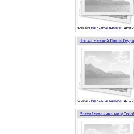
Категория:
publ
/
Статьи партнеров
| Дата: 2
Что же с женой Павла Груд
Категория:
publ
/
Статьи партнеров
| Дата: 1
Российское кино могу "соо