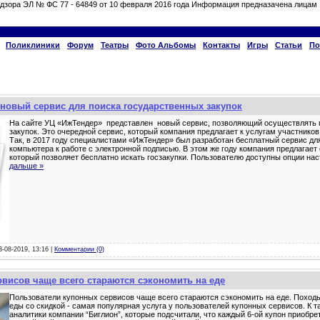
дзора ЭЛ № ФС 77 - 64849 от 10 февраля 2016 года Информация предназачена лицам 
Поликлиники
Форум
Театры
Фото Альбомы
Контакты
Игры
Статьи
По
новый сервис для поиска государственных закупок
На сайте УЦ «ИжТендер» представлен новый сервис, позволяющий осуществлять 
закупок. Это очередной сервис, который компания предлагает к услугам участников
Так, в 2017 году специалистами «ИжТендер» был разработан бесплатный сервис дл
компьютера к работе с электронной подписью. В этом же году компания предлагает
который позволяет бесплатно искать госзакупки. Пользователю доступны опции нас
дальше »
3-08-2019, 13:16 |
Комментарии (0)
висов чаще всего стараются сэкономить на еде
Пользователи купонных сервисов чаще всего стараются сэкономить на еде. Походы
еды со скидкой - самая популярная услуга у пользователей купонных сервисов. К 
аналитики компании “Биглион”, которые подсчитали, что каждый 6-ой купон приобр