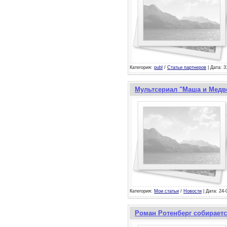
Категория:
publ
/
Статьи партнеров
| Дата: 3
Мультсериал "Маша и Медве
Категория:
Мои статьи
/
Новости
| Дата: 24-
Роман Ротенберг собираетс