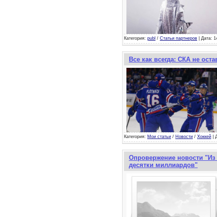
Категория:
publ
/
Статьи партнеров
| Дата: 1
Все как всегда: СКА не ост
Категория:
Мои статьи
/
Новости
/
Хоккей
| 
Опровержение новости "Из 
десятки миллиардов"