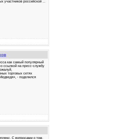
ых участников российской
...
ков
есса как самый популярный
со ссылкой на пресс-службу
ожалуй,
пных торговых сетях
Медведя», - поделился
мплекс. С вопросами о том,