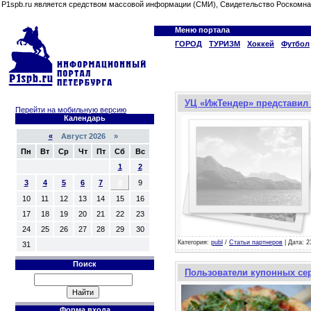
P1spb.ru является средством массовой информации (СМИ), Свидетельство Роскомна
Меню портала
ГОРОД
ТУРИЗМ
Хоккей
Футбол
УЦ «ИжТендер» представил 
Перейти на мобильную версию
Календарь
«
Август 2026 »
Пн
Вт
Ср
Чт
Пт
Сб
Вс
1
2
3
4
5
6
7
8
9
10
11
12
13
14
15
16
17
18
19
20
21
22
23
24
25
26
27
28
29
30
Категория:
publ
/
Статьи партнеров
| Дата: 2
31
Поиск
Пользователи купонных сер
Форма входа