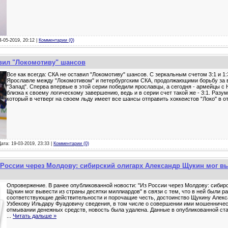
4-05-2019, 20:12 |
Комментарии (0)
авил "Локомотиву" шансов
Все как всегда: СКА не оставил "Локомотиву" шансов. С зеркальным счетом 3:1 и 1
Ярославле между "Локомотивом" и петербургским СКА, продолжающими борьбу за 
"Запад". Сперва впервые в этой серии победили ярославцы, а сегодня - армейцы с
близка к своему логическому завершению, ведь и в серии счет такой же - 3:1. Разум
который в четверг на своем льду имеет все шансы отправить хоккеистов "Локо" в о
Дата: 19-03-2019, 23:33 |
Комментарии (0)
России через Молдову: сибирский олигарх Александр Щукин мог вы
Опровержение. В ранее опубликованной новости: "Из России через Молдову: сибир
Щукин мог вывести из страны десятки миллиардов" в связи с тем, что в ней были р
соответствующие действительности и порочащие честь, достоинство Щукину Алек
Узбекову Ильдару Фуадовичу сведения, в том числе о совершении ими мошенничес
отмывании денежных средств, новость была удалена. Данные в опубликованной ста
...
Читать дальше »