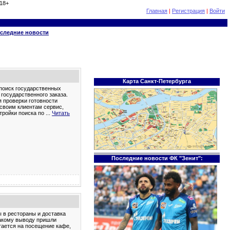
18+
Главная
|
Регистрация
|
Войти
следние новости
Карта Санкт-Петербурга
поиск государственных
 государственного заказа.
я проверки готовности
 своим клиентам сервис,
тройки поиска по
...
Читать
Последние новости ФК "Зенит":
 в рестораны и доставка
такому выводу пришли
етается на посещение кафе,