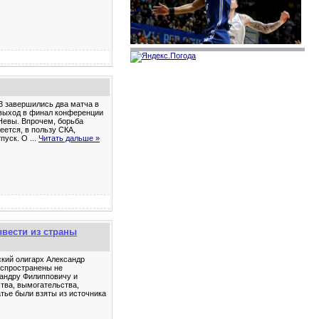
:3 завершились два матча в
выход в финал конференции
 Невы. Впрочем, борьба
еется, в пользу СКА,
тпуск. О
...
Читать дальше »
вести из страны
ский олигарх Александр
аспространены не
сандру Филипповичу и
тва, вымогательства,
тье были взяты из источника