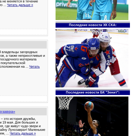
а не меняется в течение
 из
...
Читать дальше »
Последние новости ХК СКА:
ий владельцы загородных
ов, а также неприхотливые и
посадочного материала
м покупательской
асположенная на
...
Читать
Последние новости БК "Зенит":
озавра»
– это история дружбы,
и 19 мая. Для больших и
я, где живут чудо-звери и
Тайну Лунозавра»! Маленькие
цем,
...
Читать дальше »