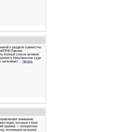
ниной о разделе совместно
тииКПРФ Павлом
ть полный список активов
ешения в Никулинском суде
и затягивает
...
Читать
 привлекают внимание
вестиции, которые стали
кий пример — колоритное
а), возникшее на рынке