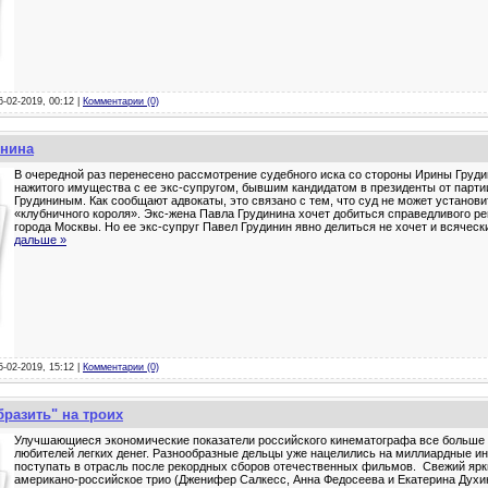
6-02-2019, 00:12 |
Комментарии (0)
инина
В очередной раз перенесено рассмотрение судебного иска со стороны Ирины Груди
нажитого имущества с ее экс-супругом, бывшим кандидатом в президенты от пар
Грудининым. Как сообщают адвокаты, это связано с тем, что суд не может установи
«клубничного короля». Экс-жена Павла Грудинина хочет добиться справедливого р
города Москвы. Но ее экс-супруг Павел Грудинин явно делиться не хочет и всяческ
дальше »
5-02-2019, 15:12 |
Комментарии (0)
бразить" на троих
Улучшающиеся экономические показатели российского кинематографа все больше
любителей легких денег. Разнообразные дельцы уже нацелились на миллиардные ин
поступать в отрасль после рекордных сборов отечественных фильмов. Свежий яр
американо-российское трио (Дженифер Салкесс, Анна Федосеева и Екатерина Духин