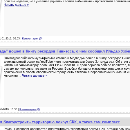
совсем недавно, но сумевшее удивить своими амбициями и прожектами влиятельн
Читать дальше »
1-01-2019, 05:05 |
Комментарии (0)
дь" вошел в Книгу рекордов Гиннесса, о чем сообщил Ильдар Узбе
Эпизод российского мультфильма «Маша и Медведь» вошел в Книгу рекордов Гинн
анимационный ролик на YouTube – его просматривали более 3,4 млрд раз. Об этом 
компании "Анимаккорд" сообщает РИА Новости. «Герои сериала сейчас являются, п
самым популярным товаром из России. В любых больших магазинах игрушек и кру
практически в любом европейском городе есть стеллаж с персонажами из «Маши и 
мыслями
...
Читать дальше »
01-2019, 13:35 |
Комментарии (0)
я благоустроить территорию вокруг СКК, а также сам комплекс
Роман Ротенберг собирается благоустроить территорию вокруг СКК, а также сам ко