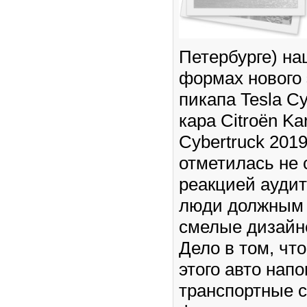
Петербурге) на
формах нового 
пикапа Tesla Cy
кара Citroën Ka
Cybertruck 201
отметилась не 
реакцией ауди
люди должным 
смелые дизайн
Дело в том, ч
этого авто нап
транспортные с