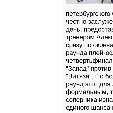
петербургского
честно заслуж
день, предост
тренером Алек
сразу по оконч
раунда плей-о
четвертьфинал
"Запад" против
"Витязя". По б
раунд этот для
формальным, т
соперника изна
единого шанса 