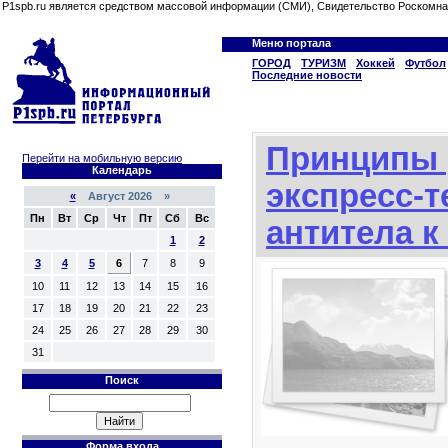
P1spb.ru является средством массовой информации (СМИ), Свидетельство Роскомна
Меню портала
ГОРОД
ТУРИЗМ
Хоккей
Футбол
Последние новости
Принципы 
Перейти на мобильную версию
Календарь
экспресс-т
«
Август 2026 »
Пн
Вт
Ср
Чт
Пт
Сб
Вс
антитела к
1
2
3
4
5
6
7
8
9
10
11
12
13
14
15
16
17
18
19
20
21
22
23
24
25
26
27
28
29
30
31
Поиск
Форма входа