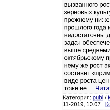
вызванного ро
зерновых культ
прежнему ниже
прошлого года 
недостаточны 
задач обеспече
выше среднеми
октябрьскому п
нему же рост э
составит «прим
виде роста цен
тоже не
...
Чита
Категория:
publ
/
11-2019, 10:07 |
К