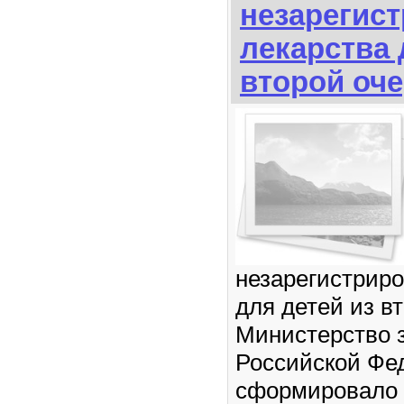
незарегис
лекарства 
второй оч
незарегистрир
для детей из в
Министерство 
Российской Фе
сформировало 