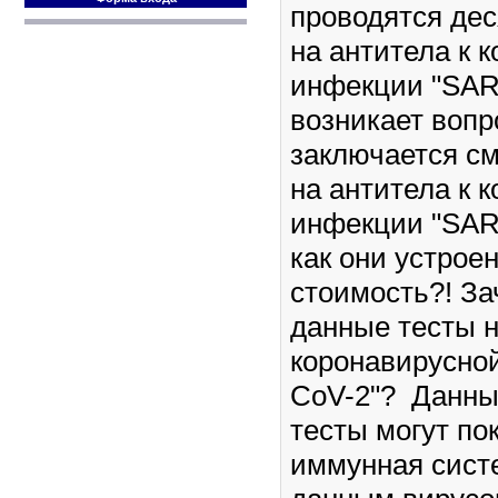
проводятся дес
на антитела к 
инфекции "SAR
возникает вопр
заключается с
на антитела к 
инфекции "SARS
как они устроен
стоимость?! З
данные тесты н
коронавирусно
CoV-2"? Данны
тесты могут по
иммунная сист