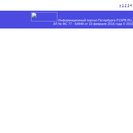
«
1
2
3
4
Информационный портал Петербурга P1SPB.RU, 
ЭЛ № ФС 77 - 64849 от 10 февраля 2016 года © 201