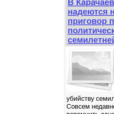
В Карачае
надеются 
приговор 
политичес
семилетне
убийству семил
Совсем недавн