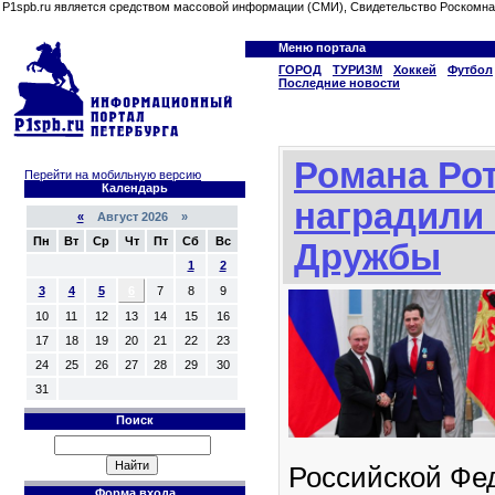
P1spb.ru является средством массовой информации (СМИ), Свидетельство Роскомна
Меню портала
ГОРОД
ТУРИЗМ
Хоккей
Футбол
Последние новости
Романа Ро
Перейти на мобильную версию
Календарь
наградили
«
Август 2026 »
Пн
Вт
Ср
Чт
Пт
Сб
Вс
Дружбы
1
2
3
4
5
6
7
8
9
10
11
12
13
14
15
16
17
18
19
20
21
22
23
24
25
26
27
28
29
30
31
Поиск
Российской Фе
Форма входа