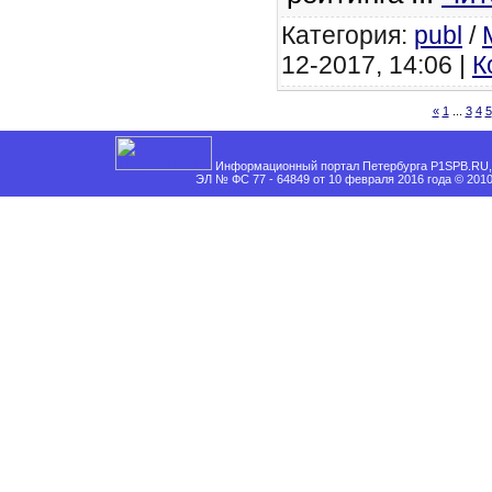
Категория:
publ
/
12-2017, 14:06 |
К
«
1
...
3
4
5
Информационный портал Петербурга P1SPB.RU, 
ЭЛ № ФС 77 - 64849 от 10 февраля 2016 года © 201