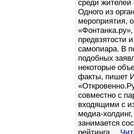
среди жителей 
Одного из орга
мероприятия, о
«Фонтанка.ру»,
предвзятости и
самопиара. В п
подобных заявл
некоторые объ
факты, пишет 
«Откровенно.Ру
совместно с па
входящими с и
медиа-холдинг,
занимается со
рейтинга
...
Чит