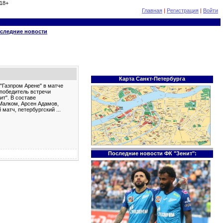
18+
Главная
|
Регистрация
|
Войти
следние новости
Карта Санкт-Петербурга
 "Газпром Арене" в матче
 победитель встречи
ит". В составе
 Малком, Арсен Адамов,
 матч, петербургский
...
Последние новости ФК "Зенит":