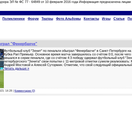
дзора ЭЛ № ФС 77 - 64849 от 10 февраля 2016 года Информация предназачена лицам 
Поликлиники
Форум
Театры
Фото Альбомы
Контакты
Игры
Статьи
По
ыграл "Фенербахче"
Футбольный клуб "Зенит" по пенальти обыграл "Фенербахче" в Санкт-Петербурге на
Кубка Pari Премьер. Основное время матча завершилось со счётом 0:0, после чего
решался в серии пенальти, где со счётом 4:3 победу одержал футбольный клуб "Зен
петербургского "Зенита" свои попытки с 11-метровой отметки сумели реализовать:
Андрей Мостовой и Алексей Сутормин. Отметим, что свой следующий официальный
Читать дальше »
023, 14:28 |
Комментарии (0)