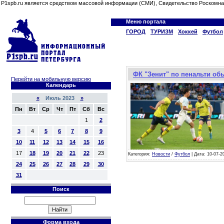
P1spb.ru является средством массовой информации (СМИ), Свидетельство Роскомна
Меню портала
ГОРОД
ТУРИЗМ
Хоккей
Футбол
ФК "Зенит" по пенальти об
Перейти на мобильную версию
Календарь
«
Июль 2023
»
Пн
Вт
Ср
Чт
Пт
Сб
Вс
1
2
3
4
5
6
7
8
9
10
11
12
13
14
15
16
17
18
19
20
21
22
23
Категория:
Новости
/
Футбол
| Дата: 10-07-2
24
25
26
27
28
29
30
31
Поиск
Форма входа