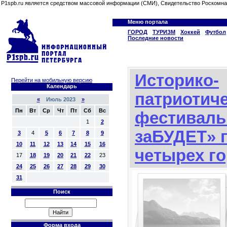
P1spb.ru является средством массовой информации (СМИ), Свидетельство Роскомна
Меню портала
ГОРОД
ТУРИЗМ
Хоккей
Футбол
Последние новости
Историко-
Перейти на мобильную версию
Календарь
патриотич
«
Июль 2023
»
Пн
Вт
Ср
Чт
Пт
Сб
Вс
фестиваль
1
2
заБУДЕТ» 
3
4
5
6
7
8
9
10
11
12
13
14
15
16
четырех г
17
18
19
20
21
22
23
24
25
26
27
28
29
30
31
Поиск
Форма входа