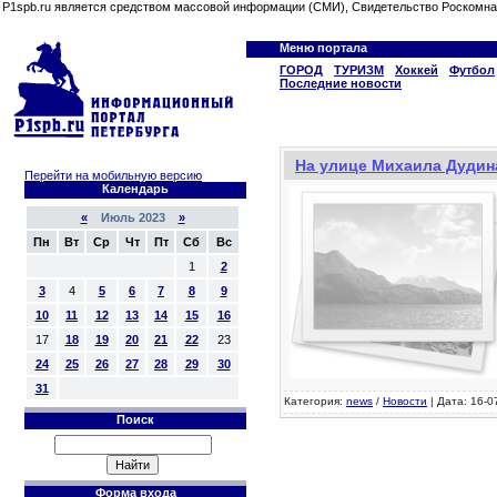
P1spb.ru является средством массовой информации (СМИ), Свидетельство Роскомна
Меню портала
ГОРОД
ТУРИЗМ
Хоккей
Футбол
Последние новости
На улице Михаила Дудин
Перейти на мобильную версию
Календарь
«
Июль 2023
»
Пн
Вт
Ср
Чт
Пт
Сб
Вс
1
2
3
4
5
6
7
8
9
10
11
12
13
14
15
16
17
18
19
20
21
22
23
24
25
26
27
28
29
30
31
Категория:
news
/
Новости
| Дата: 16-0
Поиск
Форма входа