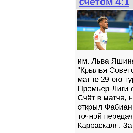
счетом 4:1
им. Льва Яшин
"Крылья Совето
матче 29-ого т
Премьер-Лиги с
Счёт в матче, 
открыл Фабиан
точной передач
Карраскаля. За