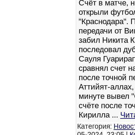
Счёт в матче, 
открыли футбо
"Краснодара". 
передачи от Ви
забил Никита К
последовал ду
Сауля Гуарира
сравнял счет н
после точной п
Аттийят-аллах,
минуте вывел "
счёте после то
Кирилла
...
Чит
Категория:
Новос
05-2024, 23:05 |
К