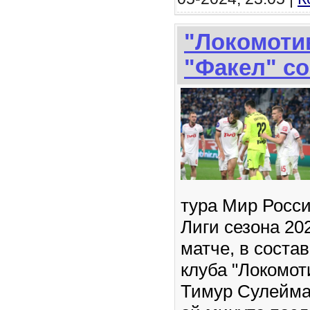
"Локомоти
"Факел" со
тура Мир Росс
Лиги сезона 20
матче, в соста
клуба "Локомот
Тимур Сулейман