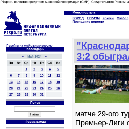
P1spb.ru является средством массовой информации (СМИ), Свидетельство Роскомна
Меню портала
ГОРОД
ТУРИЗМ
Хоккей
Футбол
Последние новости
"Краснодар
Перейти на мобильную версию
Календарь
3:2 обыгра
«
Май 2024
»
Пн
Вт
Ср
Чт
Пт
Сб
Вс
1
2
3
4
5
6
7
8
9
10
11
12
13
14
15
16
17
18
19
20
21
22
23
24
25
26
27
28
29
30
31
Поиск
матче 29-ого т
Премьер-Лиги с
Форма входа