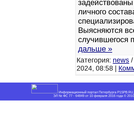
задействованы
личного состав
специализиров
Выясняются вс
случившегося 
дальше »
Категория:
news
2024, 08:58 |
Комм
Информационный портал Петербурга P1SPB.RU, 
ЭЛ № ФС 77 - 64849 от 10 февраля 2016 года © 201