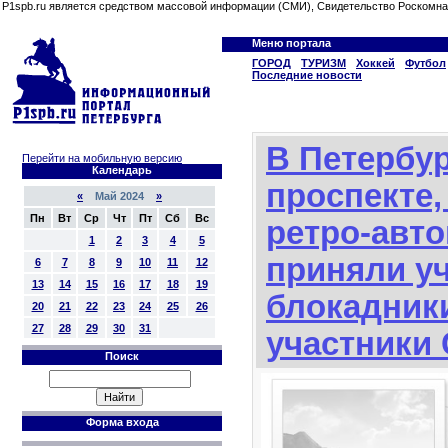
P1spb.ru является средством массовой информации (СМИ), Свидетельство Роскомна
Меню портала
ГОРОД
ТУРИЗМ
Хоккей
Футбол
Последние новости
В Петербур
Перейти на мобильную версию
Календарь
проспекте,
«
Май 2024
»
Пн
Вт
Ср
Чт
Пт
Сб
Вс
ретро-авт
1
2
3
4
5
приняли у
6
7
8
9
10
11
12
13
14
15
16
17
18
19
блокадники
20
21
22
23
24
25
26
27
28
29
30
31
участники
Поиск
Форма входа