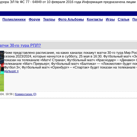
дзора ЭЛ № ФС 77 - 64849 от 10 февраля 2016 года Информация предназачена лицам 
Поликлиники
Форум
Театры
Фото Альбомы
Контакты
Игры
Статьи
По
атчи 30-го тура РПЛ?
Ниже представлено расписание, на каких каналах покажут матчи 30-го тура Мир Р
сезона 2023/2024, которые начнутся в субботу, 25 мая в 16:30. Футбольный матч «З
показан на телеканале «Матч! Страна»; Футбольный матч «Краснодар» – «Динамо» 
телеканале «Матч Премьер»; Футбольный матч «Балтика» — «Локомотив» будет пок
Футбол 3»; Футбольный матч «Оренбург» – «Спартак» будет показан на телеканале 
дальше »
024, 19:56 |
Комментарии (0)