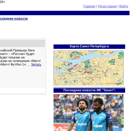
18+
Главная
|
Регистрация
|
Войти
следние новости
Карта Санкт-Петербурга
оссийской Премьер-Лиги
енит» – «Ростов» будет
будет показан на
азан на телеканале «Матч!
«Матч! Футбол 1»;
...
Читать
Последние новости ФК "Зенит":