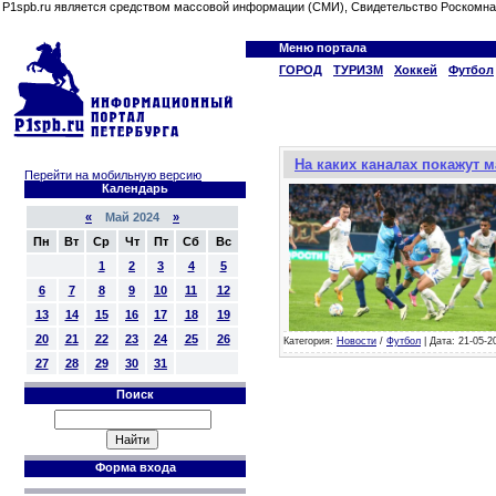
P1spb.ru является средством массовой информации (СМИ), Свидетельство Роскомна
Меню портала
ГОРОД
ТУРИЗМ
Хоккей
Футбол
На каких каналах покажут м
Перейти на мобильную версию
Календарь
«
Май 2024
»
Пн
Вт
Ср
Чт
Пт
Сб
Вс
1
2
3
4
5
6
7
8
9
10
11
12
13
14
15
16
17
18
19
20
21
22
23
24
25
26
Категория:
Новости
/
Футбол
| Дата: 21-05-2
27
28
29
30
31
Поиск
Форма входа