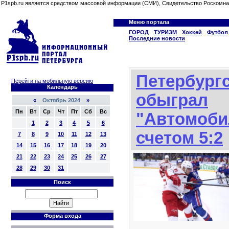
P1spb.ru является средством массовой информации (СМИ), Свидетельство Роскомна
Меню портала
ГОРОД
ТУРИЗМ
Хоккей
Футбол
Последние новости
Петербург
Перейти на мобильную версию
Календарь
обыграл
«
Октябрь 2024
»
Пн
Вт
Ср
Чт
Пт
Сб
Вс
"Автомоби
1
2
3
4
5
6
счетом 5:2
7
8
9
10
11
12
13
14
15
16
17
18
19
20
21
22
23
24
25
26
27
28
29
30
31
Поиск
Форма входа