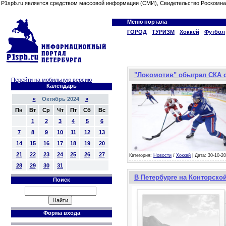
P1spb.ru является средством массовой информации (СМИ), Свидетельство Роскомна
Меню портала
ГОРОД
ТУРИЗМ
Хоккей
Футбол
"Локомотив" обыграл СКА с
Перейти на мобильную версию
Календарь
«
Октябрь 2024
»
Пн
Вт
Ср
Чт
Пт
Сб
Вс
1
2
3
4
5
6
7
8
9
10
11
12
13
14
15
16
17
18
19
20
21
22
23
24
25
26
27
Категория:
Новости
/
Хоккей
| Дата: 30-10-20
28
29
30
31
В Петербурге на Конторско
Поиск
Форма входа