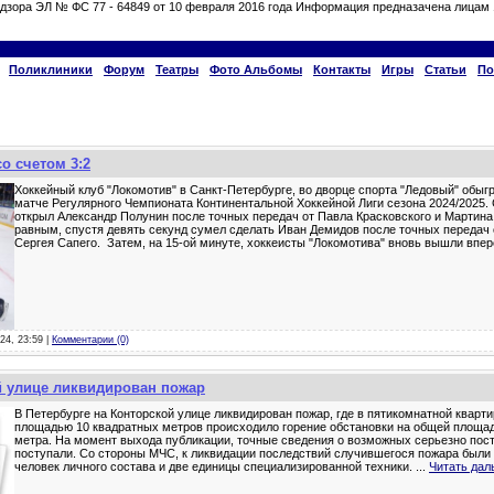
дзора ЭЛ № ФС 77 - 64849 от 10 февраля 2016 года Информация предназачена лицам 
Поликлиники
Форум
Театры
Фото Альбомы
Контакты
Игры
Статьи
По
о счетом 3:2
Хоккейный клуб "Локомотив" в Санкт-Петербурге, во дворце спорта "Ледовый" обыгр
матче Регулярного Чемпионата Континентальной Хоккейной Лиги сезона 2024/2025. 
открыл Александр Полунин после точных передач от Павла Красковского и Мартина 
равным, спустя девять секунд сумел сделать Иван Демидов после точных передач 
Сергея Сапего. Затем, на 15-ой минуте, хоккеисты "Локомотива" вновь вышли впе
24, 23:59 |
Комментарии (0)
й улице ликвидирован пожар
В Петербурге на Конторской улице ликвидирован пожар, где в пятикомнатной кварт
площадью 10 квадратных метров происходило горение обстановки на общей площад
метра. На момент выхода публикации, точные сведения о возможных серьезно пос
поступали. Со стороны МЧС, к ликвидации последствий случившегося пожара были
человек личного состава и две единицы специализированной техники.
...
Читать дал