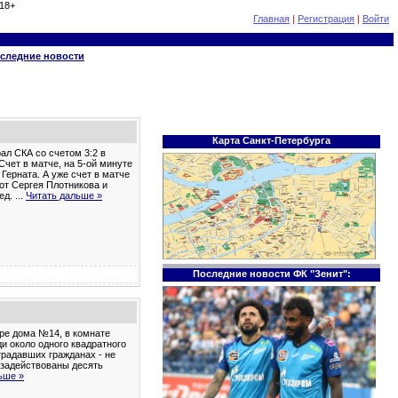
18+
Главная
|
Регистрация
|
Войти
следние новости
Карта Санкт-Петербурга
ал СКА со счетом 3:2 в
Счет в матче, на 5-ой минуте
Герната. А уже счет в матче
от Сергея Плотникова и
ред.
...
Читать дальше »
Последние новости ФК "Зенит":
ире дома №14, в комнате
и около одного квадратного
традавших гражданах - не
 задействованы десять
ьше »