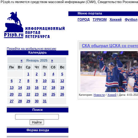
P1spb.ru является средством массовой информации (СМИ), Свидетельство Роскомна
Меню портала
ГОРОД
ТУРИЗМ
Хоккей
Футбол
СКА обыграл ЦСКА со счето
Перейти на мобильную версию
Календарь
«
Январь 2025
»
Пн
Вт
Ср
Чт
Пт
Сб
Вс
1
2
3
4
5
6
7
8
9
10
11
12
13
14
15
16
17
18
19
20
21
22
23
24
25
26
Категория:
Новости
/
Хоккей
| Дата: 4-01-202
27
28
29
30
31
Поиск
Форма входа