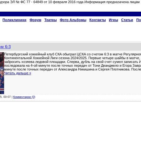
дзора ЭЛ № ФС 77 - 64849 от 10 февраля 2016 года Информация предназачена лицам 
Поликлиники
Форум
Театры
Фото Альбомы
Контакты
Игры
Статьи
По
м 6:3
Петербургский хоккейный клуб СКА обыграл ЦСКА со счетом 6:3 в матче Регулярно
Континентальной Хоккейной Лиги сезона 2024/2025. Первые четыре шайбы в матче,
забросить хозяева ледовой площадки. Сперва, дубль на свой счет сумел записать
последовала на 4-ой минуте после точных передач от Тони Деанджело и Егора Завра
минуте после точных передач от Александра Никишина и Сергея Плотникова. После
Читать дальше »
5, 00:07 |
Комментарии (0)