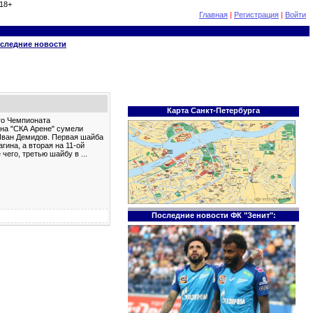
18+
Главная
|
Регистрация
|
Войти
следние новости
Карта Санкт-Петербурга
го Чемпионата
 на "СКА Арене" сумели
 Иван Демидов. Первая шайба
гина, а вторая на 11-ой
 чего, третью шайбу в
...
Последние новости ФК "Зенит":