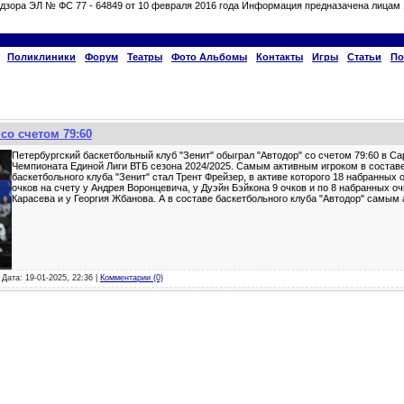
дзора ЭЛ № ФС 77 - 64849 от 10 февраля 2016 года Информация предназачена лицам 
Поликлиники
Форум
Театры
Фото Альбомы
Контакты
Игры
Статьи
По
со счетом 79:60
Петербургский баскетбольный клуб "Зенит" обыграл "Автодор" со счетом 79:60 в Са
Чемпионата Единой Лиги ВТБ сезона 2024/2025. Самым активным игроком в составе
баскетбольного клуба "Зенит" стал Трент Фрейзер, в активе которого 18 набранных 
очков на счету у Андрея Воронцевича, у Дуэйн Бэйкона 9 очков и по 8 набранных оч
Карасева и у Георгия Жбанова. А в составе баскетбольного клуба "Автодор" самы
 Дата: 19-01-2025, 22:36 |
Комментарии (0)