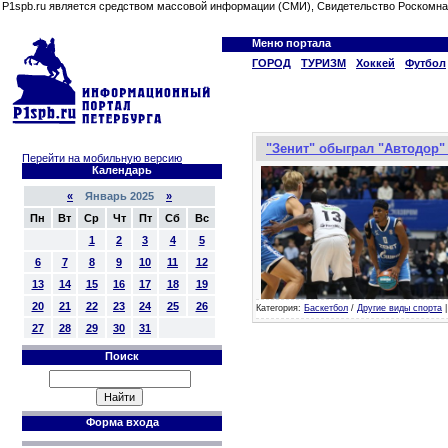
P1spb.ru является средством массовой информации (СМИ), Свидетельство Роскомна
Меню портала
ГОРОД
ТУРИЗМ
Хоккей
Футбол
"Зенит" обыграл "Автодор" 
Перейти на мобильную версию
Календарь
«
Январь 2025
»
Пн
Вт
Ср
Чт
Пт
Сб
Вс
1
2
3
4
5
6
7
8
9
10
11
12
13
14
15
16
17
18
19
20
21
22
23
24
25
26
Категория:
Баскетбол
/
Другие виды спорта
|
27
28
29
30
31
Поиск
Форма входа