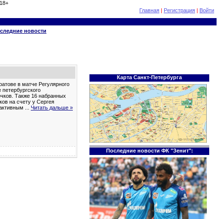
18+
Главная
|
Регистрация
|
Войти
следние новости
Карта Санкт-Петербурга
ратове в матче Регулярного
 петербургского
очков. Также 16 набранных
ков на счету у Сергея
м активным
...
Читать дальше »
Последние новости ФК "Зенит":