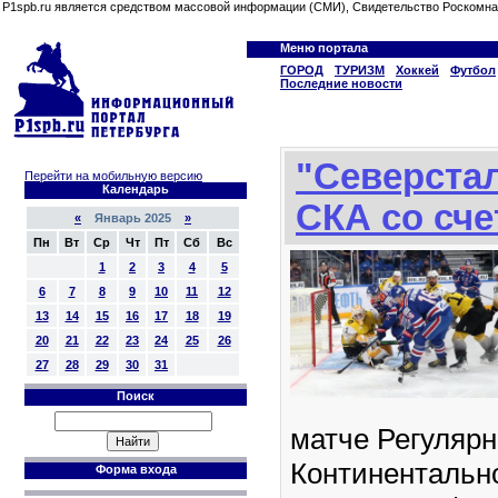
P1spb.ru является средством массовой информации (СМИ), Свидетельство Роскомна
Меню портала
ГОРОД
ТУРИЗМ
Хоккей
Футбол
Последние новости
"Северста
Перейти на мобильную версию
Календарь
СКА со сче
«
Январь 2025
»
Пн
Вт
Ср
Чт
Пт
Сб
Вс
1
2
3
4
5
6
7
8
9
10
11
12
13
14
15
16
17
18
19
20
21
22
23
24
25
26
27
28
29
30
31
Поиск
матче Регулярн
Континентальн
Форма входа