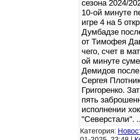
сезона 2024/202
10-ой минуте п
игре 4 на 5 от
Думбадзе посл
от Тимофея Да
чего, счет в ма
ой минуте суме
Демидов после 
Сергея Плотни
Григоренко. За
пять заброшен
исполнении хок
"Северстали".
.
Категория:
Новос
01-2025, 23:48 |
К