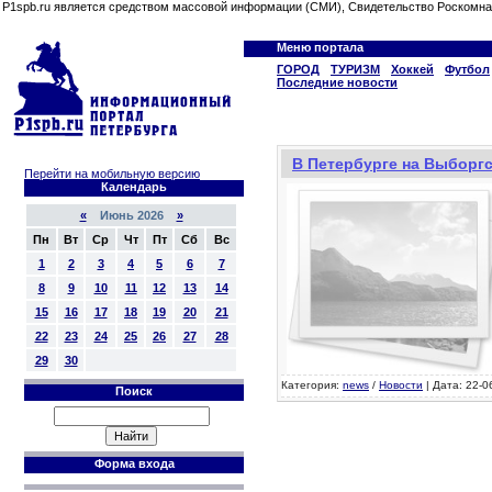
P1spb.ru является средством массовой информации (СМИ), Свидетельство Роскомна
Меню портала
ГОРОД
ТУРИЗМ
Хоккей
Футбол
Последние новости
В Петербурге на Выборг
Перейти на мобильную версию
Календарь
«
Июнь 2026
»
Пн
Вт
Ср
Чт
Пт
Сб
Вс
1
2
3
4
5
6
7
8
9
10
11
12
13
14
15
16
17
18
19
20
21
22
23
24
25
26
27
28
29
30
Категория:
news
/
Новости
| Дата: 22-0
Поиск
Форма входа