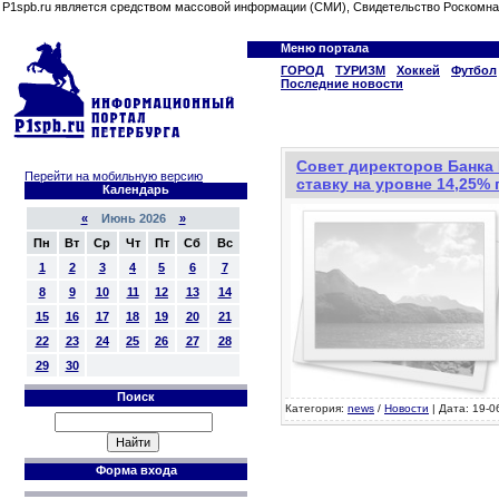
P1spb.ru является средством массовой информации (СМИ), Свидетельство Роскомна
Меню портала
ГОРОД
ТУРИЗМ
Хоккей
Футбол
Последние новости
Совет директоров Банка
Перейти на мобильную версию
ставку на уровне 14,25%
Календарь
«
Июнь 2026
»
Пн
Вт
Ср
Чт
Пт
Сб
Вс
1
2
3
4
5
6
7
8
9
10
11
12
13
14
15
16
17
18
19
20
21
22
23
24
25
26
27
28
29
30
Поиск
Категория:
news
/
Новости
| Дата: 19-0
Форма входа