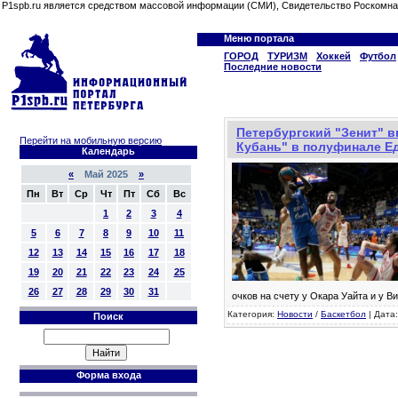
P1spb.ru является средством массовой информации (СМИ), Свидетельство Роскомна
Меню портала
ГОРОД
ТУРИЗМ
Хоккей
Футбол
Последние новости
Петербургский "Зенит" 
Перейти на мобильную версию
Кубань" в полуфинале Е
Календарь
«
Май 2025
»
Пн
Вт
Ср
Чт
Пт
Сб
Вс
1
2
3
4
5
6
7
8
9
10
11
12
13
14
15
16
17
18
19
20
21
22
23
24
25
26
27
28
29
30
31
очков на счету у Окара Уайта и у В
Категория:
Новости
/
Баскетбол
| Дата:
Поиск
Форма входа