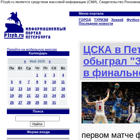
P1spb.ru является средством массовой информации (СМИ), Свидетельство Роскомна
Меню портала
ГОРОД
ТУРИЗМ
Хоккей
Футбол
Последние новости
ЦСКА в Пе
Перейти на мобильную версию
Календарь
обыграл "З
«
Май 2025
»
Пн
Вт
Ср
Чт
Пт
Сб
Вс
в финальн
1
2
3
4
5
6
7
8
9
10
11
12
13
14
15
16
17
18
19
20
21
22
23
24
25
26
27
28
29
30
31
Поиск
Форма входа
первом матче 