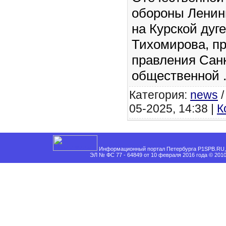
обороны Ленин
на Курской дуге
Тихомирова, п
правления Санк
общественной
Категория:
news
05-2025, 14:38 |
К
Информационный портал Петербурга P1SPB.RU, 
ЭЛ № ФС 77 - 64849 от 10 февраля 2016 года © 201