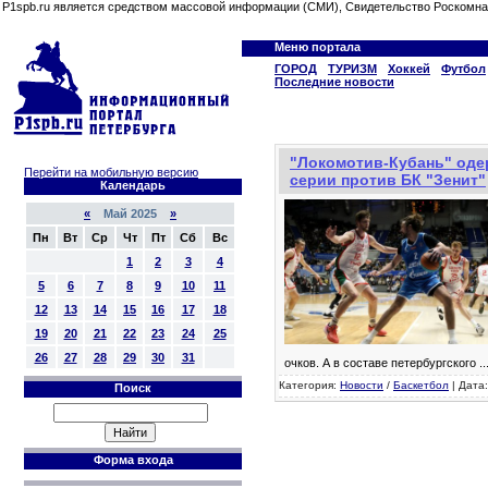
P1spb.ru является средством массовой информации (СМИ), Свидетельство Роскомна
Меню портала
ГОРОД
ТУРИЗМ
Хоккей
Футбол
Последние новости
"Локомотив-Кубань" оде
Перейти на мобильную версию
серии против БК "Зенит"
Календарь
«
Май 2025
»
Пн
Вт
Ср
Чт
Пт
Сб
Вс
1
2
3
4
5
6
7
8
9
10
11
12
13
14
15
16
17
18
19
20
21
22
23
24
25
26
27
28
29
30
31
очков. А в составе петербургского
..
Категория:
Новости
/
Баскетбол
| Дата:
Поиск
Форма входа