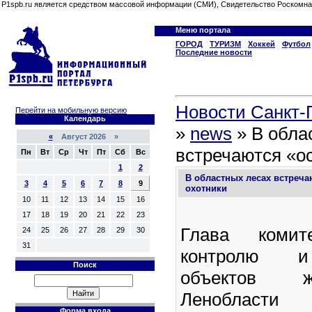
P1spb.ru является средством массовой информации (СМИ), Свидетельство Роскомна
Меню портала
ГОРОД
ТУРИЗМ
Хоккей
Футбол
Последние новости
Новости Санкт-П
Перейти на мобильную версию
Календарь
»
news
» В обла
«
Август 2026 »
встречаются «о
Пн
Вт
Ср
Чт
Пт
Сб
Вс
1
2
В областных лесах встреч
3
4
5
6
7
8
9
охотники
10
11
12
13
14
15
16
17
18
19
20
21
22
23
Глава комит
24
25
26
27
28
29
30
31
контролю и
Поиск
объектов ж
Ленобласти
Форма входа