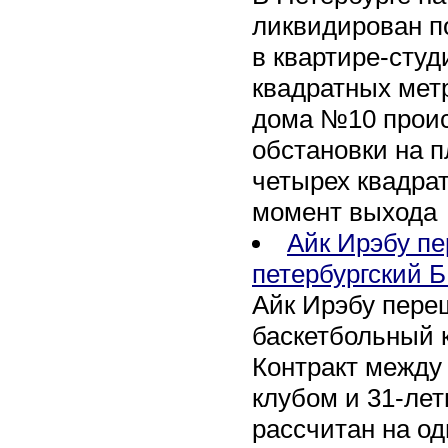
ликвидирован п
в квартире-сту
квадратных метр
дома №10 проис
обстановки на 
четырех квадра
момент выхода
Айк Ирэбу п
петербургский Б
Айк Ирэбу пере
баскетбольный к
Контракт между
клубом и 31-ле
рассчитан на оди