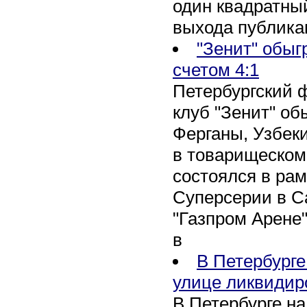
один квадратны
выхода публика
"Зенит" обыг
счетом 4:1
Петербургский 
клуб "Зенит" об
Ферганы, Узбеки
в товарищеском
состоялся в рам
Суперсерии в Са
"Газпром Арене
в
В Петербурге
улице ликвидир
В Петербурге н