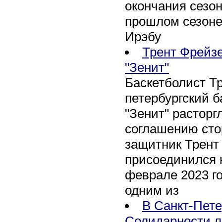
окончания сезон
прошлом сезоне
Ирэбу
Трент Фрейзе
"Зенит"
Баскетболист Т
петербургский 
"Зенит" расторг
соглашению сто
защитник Трент
присоединился 
феврале 2023 го
одним из
В Санкт-Пете
Солидарности л