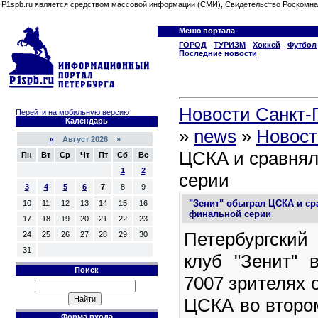
P1spb.ru является средством массовой информации (СМИ), Свидетельство Роскомна
Меню портала
ГОРОД
ТУРИЗМ
Хоккей
Футбол
Последние новости
Новости Санкт-П
Перейти на мобильную версию
Календарь
»
news
»
Новост
«
Август 2026 »
ЦСКА и сравнял
Пн
Вт
Ср
Чт
Пт
Сб
Вс
1
2
серии
3
4
5
6
7
8
9
"Зенит" обыграл ЦСКА и ср
10
11
12
13
14
15
16
финальной серии
17
18
19
20
21
22
23
Петербургски
24
25
26
27
28
29
30
31
клуб "Зенит" 
Поиск
7007 зрителях 
ЦСКА во второ
Форма входа