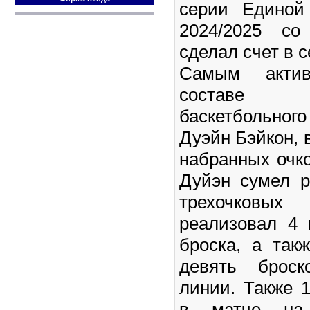
серии Единой
2024/2025 со
сделал счет в с
Самым акти
составе п
баскетбольного
Дуэйн Бэйкон, в
набранных очко
Дуйэн сумел р
трехочковых
реализовал 4 
броска, а так
девять брос
линии. Также 
в матче на