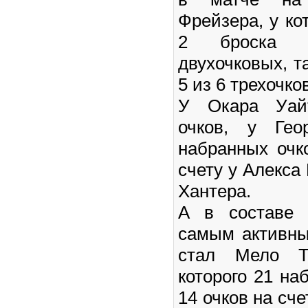
Фрейзера, у ко
2 броска 
двухочковых, т
5 из 6 трехочко
У Окара Уай
очков, у Гео
набранных очк
счету у Алекса
Хантера.
А в составе 
самым активны
стал Мело Т
которого 21 на
14 очков на сче