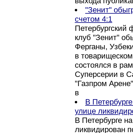
выхода публика
"Зенит" обыг
счетом 4:1
Петербургский 
клуб "Зенит" об
Ферганы, Узбеки
в товарищеском
состоялся в рам
Суперсерии в Са
"Газпром Арене
в
В Петербурге
улице ликвидир
В Петербурге н
ликвидирован п