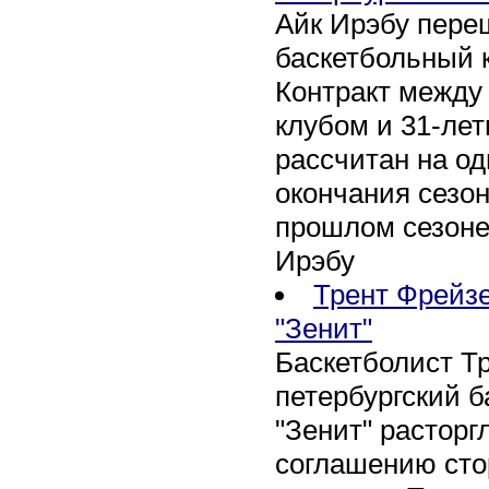
Айк Ирэбу пере
баскетбольный к
Контракт между
клубом и 31-ле
рассчитан на оди
окончания сезон
прошлом сезоне
Ирэбу
Трент Фрейзе
"Зенит"
Баскетболист Т
петербургский 
"Зенит" расторг
соглашению сто