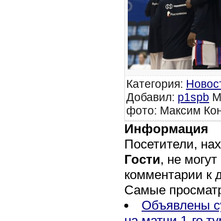
Категория
:
Новос
Добавил
:
p1spb
М
фото: Максим Кон
Информация
Посетители, на
Гости
, не могут
комментарии к 
Самые просмат
Объявлены с
на матчи 1-го т