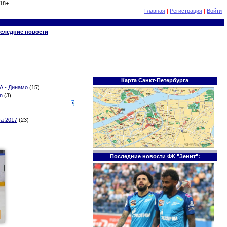
18+
Главная
|
Регистрация
|
Войти
следние новости
Карта Санкт-Петербурга
А - Динамо
(15)
n
(3)
а 2017
(23)
Последние новости ФК "Зенит":