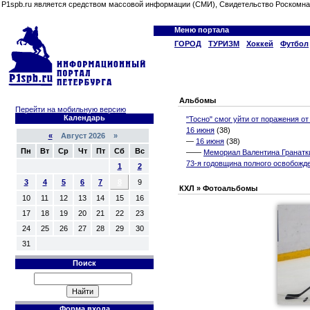
P1spb.ru является средством массовой информации (СМИ), Свидетельство Роскомна
Меню портала
ГОРОД
ТУРИЗМ
Хоккей
Футбол
Альбомы
Перейти на мобильную версию
Календарь
"Тосно" смог уйти от поражения от
16 июня
(38)
«
Август 2026 »
—
16 июня
(38)
Пн
Вт
Ср
Чт
Пт
Сб
Вс
——
Мемориал Валентина Гранатки
73-я годовщина полного освобожд
1
2
3
4
5
6
7
8
9
КХЛ » Фотоальбомы
10
11
12
13
14
15
16
17
18
19
20
21
22
23
24
25
26
27
28
29
30
31
Поиск
Форма входа