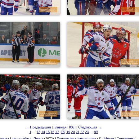
подробнее
подробнее
подробнее
подробнее
подробнее
подробнее
← Предыдущая
|
Главная
|
КХЛ
|
Следующая →
1
…
13
14
15
16
17
18
19
20
21
22
23
…
99
лента
|
Фотоотчёты
|
Поиск
(2972) |
Последние комментарии
(1) |
Метки
|
Сортировка