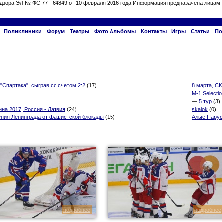
дзора ЭЛ № ФС 77 - 64849 от 10 февраля 2016 года Информация предназачена лицам 
Поликлиники
Форум
Театры
Фото Альбомы
Контакты
Игры
Статьи
По
 "Спартака", сыграв со счетом 2:2
(17)
8 марта, СК
M-1 Selectio
—
5 тур
(3)
на 2017, Россия - Латвия
(24)
skaiok
(0)
ения Ленинграда от фашистской блокады
(15)
Алые Парус
подробнее
подробнее