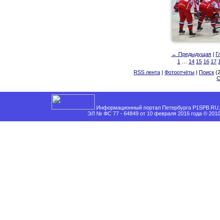
← Предыдущая
|
Г
1
…
14
15
16
17
RSS лента
|
Фотоотчёты
|
Поиск
(2
С
Информационный портал Петербурга P1SPB.RU, 
ЭЛ № ФС 77 - 64849 от 10 февраля 2016 года © 201