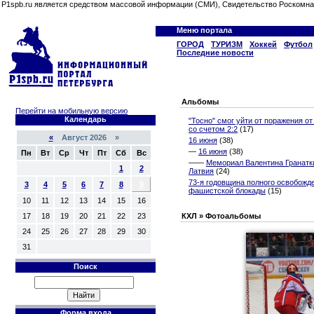
P1spb.ru является средством массовой информации (СМИ), Свидетельство Роскомна
Меню портала
ГОРОД
ТУРИЗМ
Хоккей
Футбол
Последние новости
Альбомы
Перейти на мобильную версию
Календарь
"Тосно" смог уйти от поражения от
со счетом 2:2
(17)
«
Август 2026 »
16 июня
(38)
—
16 июня
(38)
Пн
Вт
Ср
Чт
Пт
Сб
Вс
——
Мемориал Валентина Гранатки
1
2
Латвия
(24)
73-я годовщина полного освобожд
3
4
5
6
7
8
9
фашистской блокады
(15)
10
11
12
13
14
15
16
17
18
19
20
21
22
23
КХЛ » Фотоальбомы
24
25
26
27
28
29
30
31
Поиск
Форма входа