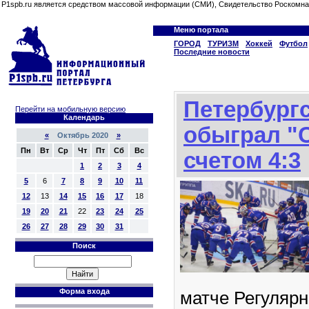
P1spb.ru является средством массовой информации (СМИ), Свидетельство Роскомна
Меню портала
ГОРОД
ТУРИЗМ
Хоккей
Футбол
Последние новости
Петербург
Перейти на мобильную версию
Календарь
обыграл "
«
Октябрь 2020
»
Пн
Вт
Ср
Чт
Пт
Сб
Вс
счетом 4:3
1
2
3
4
5
6
7
8
9
10
11
12
13
14
15
16
17
18
19
20
21
22
23
24
25
26
27
28
29
30
31
Поиск
Форма входа
матче Регулярн