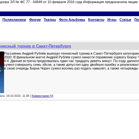
дзора ЭЛ № ФС 77 - 64849 от 10 февраля 2016 года Информация предназачена лицам 
Поликлиники
Форум
Театры
Фото Альбомы
Контакты
Игры
Статьи
По
нисный турнир в Санкт-Петербурге
Россиянин Андрей Рублёв выиграл теннисный турнир в Санкт-Петербурге категории 
2020. В финальном матче Андрей Рублёв сумел нанести поражение хорвату Борну Чо
6:4. Данная встреча продолжалась один час тридцать девять минут. По ходу данног
сумел совершить семь эйсов, а также допустил одну двойную ошибку и реализовал о
в свою очередь Борна Чорич сумел восемь раз подать навылет, а также четырежды
ата: 19-10-2020, 11:48 |
Комментарии (0)