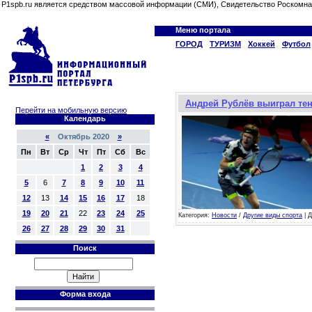
P1spb.ru является средством массовой информации (СМИ), Свидетельство Роскомна
Меню портала
ГОРОД
ТУРИЗМ
Хоккей
Футбол
Андрей Рублёв выиграл тен
Перейти на мобильную версию
Календарь
«
Октябрь 2020
»
Пн
Вт
Ср
Чт
Пт
Сб
Вс
1
2
3
4
5
6
7
8
9
10
11
12
13
14
15
16
17
18
19
20
21
22
23
24
25
Категория:
Новости
/
Другие виды спорта
| Д
26
27
28
29
30
31
Поиск
Форма входа