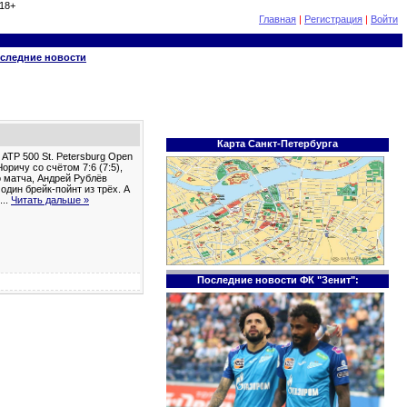
18+
Главная
|
Регистрация
|
Войти
следние новости
Карта Санкт-Петербурга
ATP 500 St. Petersburg Open
ричу со счётом 7:6 (7:5),
о матча, Андрей Рублёв
дин брейк-пойнт из трёх. А
...
Читать дальше »
Последние новости ФК "Зенит":