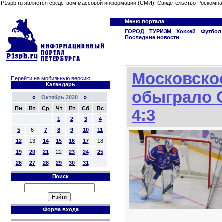
P1spb.ru является средством массовой информации (СМИ), Свидетельство Роскомна
Меню портала
ГОРОД
ТУРИЗМ
Хоккей
Футбол
Последние новости
Московско
Перейти на мобильную версию
Календарь
обыграло 
«
Октябрь 2020
»
Пн
Вт
Ср
Чт
Пт
Сб
Вс
4:3
1
2
3
4
5
6
7
8
9
10
11
12
13
14
15
16
17
18
19
20
21
22
23
24
25
26
27
28
29
30
31
Поиск
Форма входа