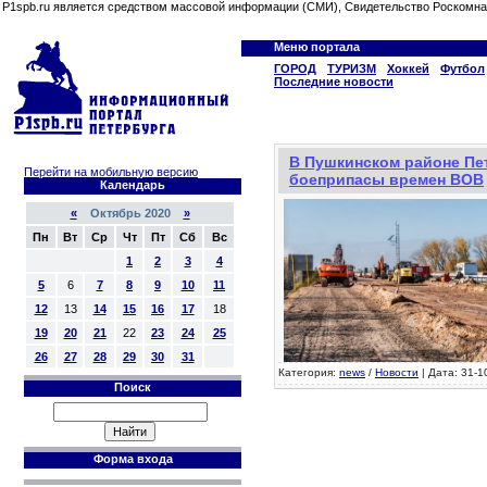
P1spb.ru является средством массовой информации (СМИ), Свидетельство Роскомна
Меню портала
ГОРОД
ТУРИЗМ
Хоккей
Футбол
Последние новости
В Пушкинском районе Пе
Перейти на мобильную версию
боеприпасы времен ВОВ
Календарь
«
Октябрь 2020
»
Пн
Вт
Ср
Чт
Пт
Сб
Вс
1
2
3
4
5
6
7
8
9
10
11
12
13
14
15
16
17
18
19
20
21
22
23
24
25
26
27
28
29
30
31
Категория:
news
/
Новости
| Дата: 31-1
Поиск
Форма входа