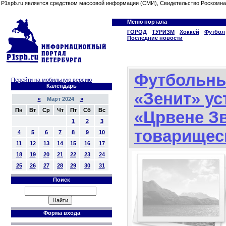
P1spb.ru является средством массовой информации (СМИ), Свидетельство Роскомна
Меню портала
ГОРОД
ТУРИЗМ
Хоккей
Футбол
Последние новости
Футбольны
Перейти на мобильную версию
Календарь
«Зенит» ус
«
Март 2024
»
Пн
Вт
Ср
Чт
Пт
Сб
Вс
«Црвене Зв
1
2
3
товарищес
4
5
6
7
8
9
10
11
12
13
14
15
16
17
18
19
20
21
22
23
24
25
26
27
28
29
30
31
Поиск
Форма входа