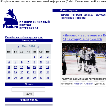
P1spb.ru является средством массовой информации (СМИ), Свидетельство Роскомна
Меню портала
ГОРОД
ТУРИЗМ
Хоккей
Футбол
Последние новости
«Динамо» вылетело из Ку
Перейти на мобильную версию
"Трактору" в серии 0:4
Календарь
«
Март 2024
»
Пн
Вт
Ср
Чт
Пт
Сб
Вс
1
2
3
4
5
6
7
8
9
10
11
12
13
14
15
16
17
18
19
20
21
22
23
24
25
26
27
28
29
30
31
Карпухина и Михаила Котляревского
Категория:
Новости
/
Хоккей
| Дата: 22
Поиск
Форма входа