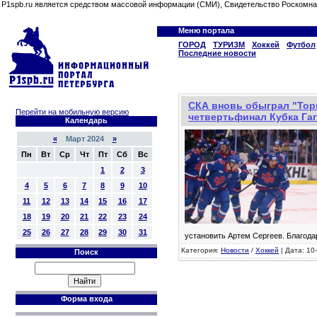
P1spb.ru является средством массовой информации (СМИ), Свидетельство Роскомна
Меню портала
ГОРОД
ТУРИЗМ
Хоккей
Футбол
Последние новости
СКА вновь обыграл "Тор
Перейти на мобильную версию
четвертьфинал Кубка Га
Календарь
«
Март 2024
»
Пн
Вт
Ср
Чт
Пт
Сб
Вс
1
2
3
4
5
6
7
8
9
10
11
12
13
14
15
16
17
18
19
20
21
22
23
24
25
26
27
28
29
30
31
установить Артем Сергеев. Благода
Категория:
Новости
/
Хоккей
| Дата: 10
Поиск
Форма входа