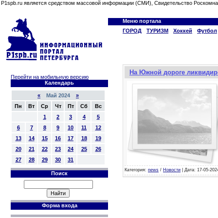
P1spb.ru является средством массовой информации (СМИ), Свидетельство Роскомна
Меню портала
ГОРОД
ТУРИЗМ
Хоккей
Футбол
На Южной дороге ликвидир
Перейти на мобильную версию
Календарь
«
Май 2024
»
Пн
Вт
Ср
Чт
Пт
Сб
Вс
1
2
3
4
5
6
7
8
9
10
11
12
13
14
15
16
17
18
19
20
21
22
23
24
25
26
27
28
29
30
31
Категория:
news
/
Новости
| Дата: 17-05-202
Поиск
Форма входа