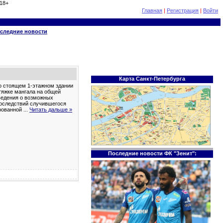
18+
Главная
|
Регистрация
|
Войти
следние новости
Карта Санкт-Петербурга
но стоящем 1-этажном здании
тяжке мангала на общей
ведения о возможных
последствий случившегося
ированной
...
Читать дальше »
Последние новости ФК "Зенит":