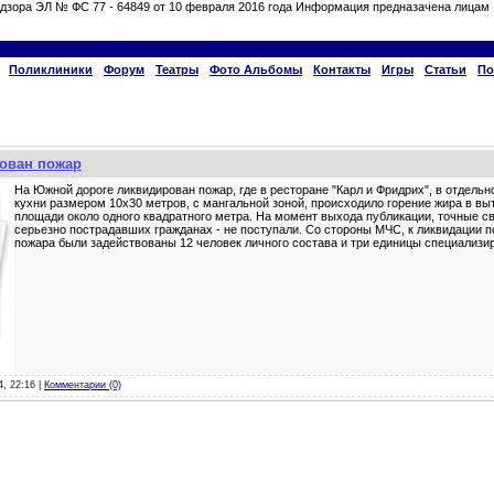
дзора ЭЛ № ФС 77 - 64849 от 10 февраля 2016 года Информация предназачена лицам 
Поликлиники
Форум
Театры
Фото Альбомы
Контакты
Игры
Статьи
По
ован пожар
На Южной дороге ликвидирован пожар, где в ресторане "Карл и Фридрих", в отдель
кухни размером 10х30 метров, с мангальной зоной, происходило горение жира в вы
площади около одного квадратного метра. На момент выхода публикации, точные с
серьезно пострадавших гражданах - не поступали. Со стороны МЧС, к ликвидации 
пожара были задействованы 12 человек личного состава и три единицы специализ
4, 22:16 |
Комментарии (0)