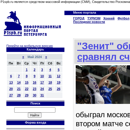
P1spb.ru является средством массовой информации (СМИ), Свидетельство Роскомна
Меню портала
ГОРОД
ТУРИЗМ
Хоккей
Футбол
Последние новости
"Зенит" о
Перейти на мобильную версию
Календарь
сравнял сч
«
Май 2024
»
Пн
Вт
Ср
Чт
Пт
Сб
Вс
1
2
3
4
5
6
7
8
9
10
11
12
13
14
15
16
17
18
19
20
21
22
23
24
25
26
27
28
29
30
31
Поиск
обыграл моско
втором матче с
Форма входа