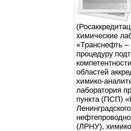
(Росаккредитац
химические ла
«Транснефть –
процедуру под
компетентност
областей аккре
химико-аналит
лаборатория п
пункта (ПСП) 
Ленинградского
нефтепроводно
(ЛРНУ), химик