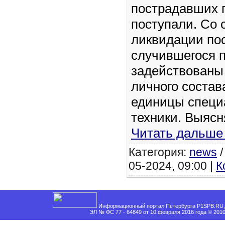
пострадавших г
поступали. Со 
ликвидации по
случившегося 
задействованы
личного состав
единицы специ
техники. Выяс
Читать дальше
Категория:
news
05-2024, 09:00 |
К
Информационный портал Петербурга P1SPB.RU, 
ЭЛ № ФС 77 - 64849 от 10 февраля 2016 года © 201