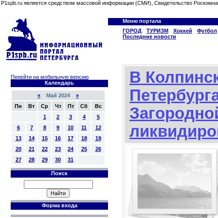
P1spb.ru является средством массовой информации (СМИ), Свидетельство Роскомна
Меню портала
ГОРОД
ТУРИЗМ
Хоккей
Футбол
Последние новости
В Колпинс
Перейти на мобильную версию
Календарь
Петербурга
«
Май 2024
»
Пн
Вт
Ср
Чт
Пт
Сб
Вс
Загородно
1
2
3
4
5
ликвидиро
6
7
8
9
10
11
12
13
14
15
16
17
18
19
20
21
22
23
24
25
26
27
28
29
30
31
Поиск
Форма входа