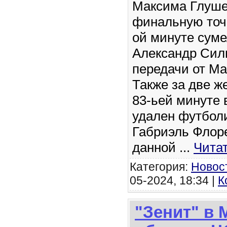
Максима Глуше
финальную точк
ой минуте суме
Александр Сил
передачи от М
Также за две ж
83-ьей минуте 
удален футболи
Габриэль Флор
данной
...
Чита
Категория:
Новос
05-2024, 18:34 |
К
"Зенит" в 