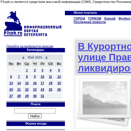
P1spb.ru является средством массовой информации (СМИ), Свидетельство Роскомна
Меню портала
ГОРОД
ТУРИЗМ
Хоккей
Футбол
Последние новости
В Курортн
Перейти на мобильную версию
Календарь
улице Пра
«
Май 2024
»
Пн
Вт
Ср
Чт
Пт
Сб
Вс
ликвидиро
1
2
3
4
5
6
7
8
9
10
11
12
13
14
15
16
17
18
19
20
21
22
23
24
25
26
27
28
29
30
31
Поиск
Форма входа