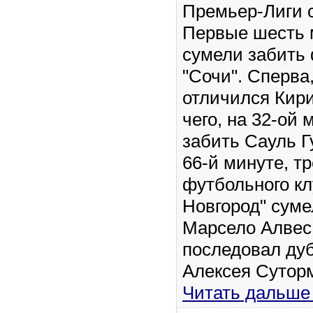
Премьер-Лиги с
Первые шесть 
сумели забить
"Сочи". Сперва
отличился Кир
чего, на 32-ой
забить Сауль Г
66-й минуте, т
футбольного к
Новгород" суме
Марсело Алвес.
последовал ду
Алексея Сутор
Читать дальше