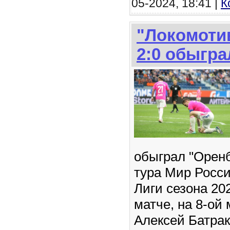
05-2024, 18:41 |
К
"Локомотив
2:0 обыгра
обыграл "Оренб
тура Мир Росс
Лиги сезона 20
матче, на 8-ой
Алексей Батрак