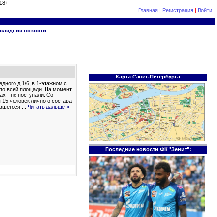
18+
Главная
|
Регистрация
|
Войти
следние новости
Карта Санкт-Петербурга
дного д.1/6, в 1-этажном с
 по всей площади. На момент
х - не поступали. Со
 15 человек личного состава
ившегося
...
Читать дальше »
Последние новости ФК "Зенит":