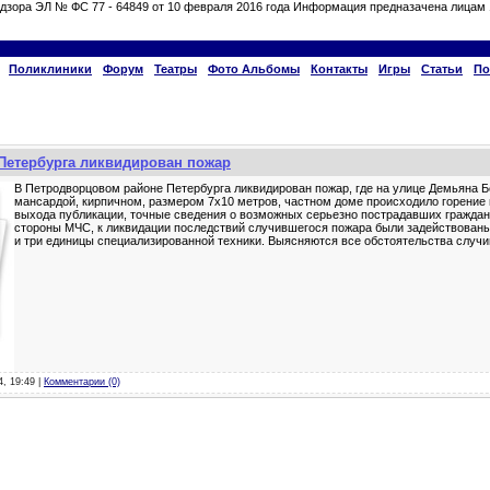
дзора ЭЛ № ФС 77 - 64849 от 10 февраля 2016 года Информация предназачена лицам 
Поликлиники
Форум
Театры
Фото Альбомы
Контакты
Игры
Статьи
По
Петербурга ликвидирован пожар
В Петродворцовом районе Петербурга ликвидирован пожар, где на улице Демьяна Бе
мансардой, кирпичном, размером 7х10 метров, частном доме происходило горение
выхода публикации, точные сведения о возможных серьезно пострадавших граждана
стороны МЧС, к ликвидации последствий случившегося пожара были задействованы
и три единицы специализированной техники. Выясняются все обстоятельства случ
4, 19:49 |
Комментарии (0)