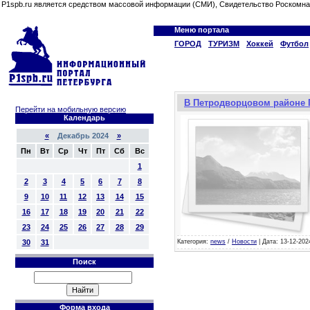
P1spb.ru является средством массовой информации (СМИ), Свидетельство Роскомна
Меню портала
ГОРОД
ТУРИЗМ
Хоккей
Футбол
В Петродворцовом районе 
Перейти на мобильную версию
Календарь
«
Декабрь 2024
»
Пн
Вт
Ср
Чт
Пт
Сб
Вс
1
2
3
4
5
6
7
8
9
10
11
12
13
14
15
16
17
18
19
20
21
22
23
24
25
26
27
28
29
Категория:
news
/
Новости
| Дата: 13-12-202
30
31
Поиск
Форма входа