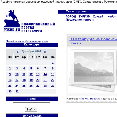
P1spb.ru является средством массовой информации (СМИ), Свидетельство Роскомна
Меню портала
ГОРОД
ТУРИЗМ
Хоккей
Футбол
Последние новости
В Петербурге на Вороне
Перейти на мобильную версию
пожар
Календарь
«
Декабрь 2024
»
Пн
Вт
Ср
Чт
Пт
Сб
Вс
1
2
3
4
5
6
7
8
9
10
11
12
13
14
15
16
17
18
19
20
21
22
23
24
25
26
27
28
29
30
31
Поиск
Категория:
news
/
Новости
| Дата: 23-1
Форма входа