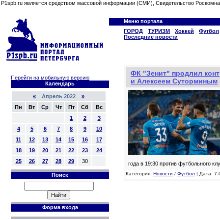
P1spb.ru является средством массовой информации (СМИ), Свидетельство Роскомна
Меню портала
ГОРОД
ТУРИЗМ
Хоккей
Футбол
Последние новости
ФК "Зенит" продлил кон
Перейти на мобильную версию
и Алексеем Суторминым
Календарь
«
Апрель 2022
»
Пн
Вт
Ср
Чт
Пт
Сб
Вс
1
2
3
4
5
6
7
8
9
10
11
12
13
14
15
16
17
18
19
20
21
22
23
24
25
26
27
28
29
30
года в 19:30 против футбольного кл
Категория:
Новости
/
Футбол
| Дата: 7-
Поиск
Форма входа