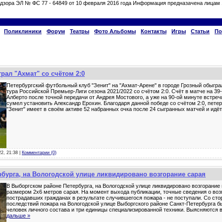
дзора ЭЛ № ФС 77 - 64849 от 10 февраля 2016 года Информация предназачена лицам 
Поликлиники
Форум
Театры
Фото Альбомы
Контакты
Игры
Статьи
По
рал "Ахмат" со счётом 2:0
Петербургский футбольный клуб "Зенит" на "Ахмат-Арене" в городе Грозный обыграл
тура Российской Премьер-Лиги сезона 2021/2022 со счётом 2:0. Счёт в матче на 3
Алберто после точной передачи от Андрея Мостового, а уже на 90-ой минуте встреч
сумел установить Александр Ерохин. Благодаря данной победе со счётом 2:0, пете
"Зенит" имеет в своём активе 52 набранных очка после 24 сыгранных матчей и идё
22, 21:38 |
Комментарии (0)
бурга, на Вологодской улице ликвидировано возгорание сарая
В Выборгском районе Петербурга, на Вологодской улице ликвидировано возгорание
размером 2х6 метров сарая. На момент выхода публикации, точные сведения о во
пострадавших гражданах в результате случившегося пожара - не поступали. Со ст
последствий пожара на Вологодской улице Выборгского районе Санкт-Петербурга б
человек личного состава и три единицы специализированной техники. Выясняются 
дальше »