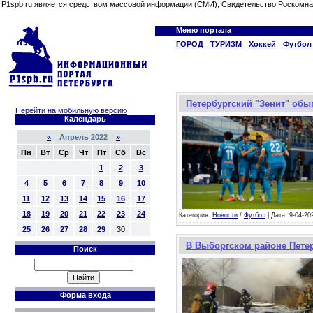
P1spb.ru является средством массовой информации (СМИ), Свидетельство Роскомна
Меню портала
ГОРОД
ТУРИЗМ
Хоккей
Футбол
Петербургский "Зенит" обыг
Перейти на мобильную версию
Календарь
«
Апрель 2022
»
Пн
Вт
Ср
Чт
Пт
Сб
Вс
1
2
3
4
5
6
7
8
9
10
11
12
13
14
15
16
17
18
19
20
21
22
23
24
Категория:
Новости
/
Футбол
| Дата: 9-04-20
25
26
27
28
29
30
В Выборгском районе Петер
Поиск
Форма входа