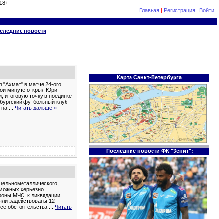
18+
Главная
|
Регистрация
|
Войти
следние новости
Карта Санкт-Петербурга
 "Ахмат" в матче 24-ого
9-ой минуте открыл Юри
и, итоговую точку в поединке
рбургский футбольный клуб
т на
...
Читать дальше »
Последние новости ФК "Зенит":
 цельнометаллического,
зможных серьезно
ороны МЧС, к ликвидации
ыли задействованы 12
все обстоятельства
...
Читать