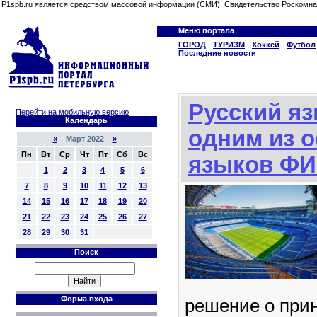
P1spb.ru является средством массовой информации (СМИ), Свидетельство Роскомна
Меню портала
ГОРОД
ТУРИЗМ
Хоккей
Футбол
Последние новости
Русский яз
Перейти на мобильную версию
Календарь
одним из 
«
Март 2022
»
Пн
Вт
Ср
Чт
Пт
Сб
Вс
языков Ф
1
2
3
4
5
6
7
8
9
10
11
12
13
14
15
16
17
18
19
20
21
22
23
24
25
26
27
28
29
30
31
Поиск
Форма входа
решение о прин