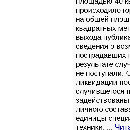
площадью 40 к
происходило го
на общей площ
квадратных ме
выхода публик
сведения о во
пострадавших г
результате слу
не поступали. 
ликвидации по
случившегося 
задействованы
личного состав
единицы специ
техники.
...
Чит