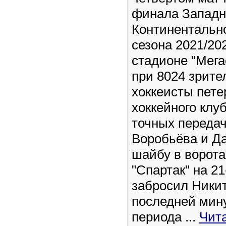
финала Западн
Континентальн
сезона 2021/20
стадионе "Мега
при 8024 зрите
хоккеисты пете
хоккейного клу
точных переда
Воробьёва и Д
шайбу в ворота
"Спартак" на 2
забросил Никит
последней мину
периода
...
Чит