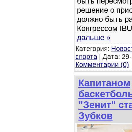
быть пересмотр
решение о прио
должно быть р
Конгрессом IB
дальше »
Категория:
Новос
спорта
| Дата: 29-
Комментарии (0)
Капитаном
баскетболь
"Зенит" ст
Зубков