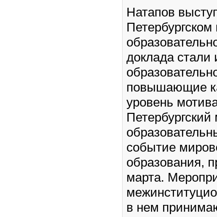
Натапов выступ
Петербургском
образовательн
доклада стали 
образовательн
повышающие ка
уровень мотива
Петербургский
образователь
событие мирово
образования, п
марта. Меропр
межинституцио
в нем принима