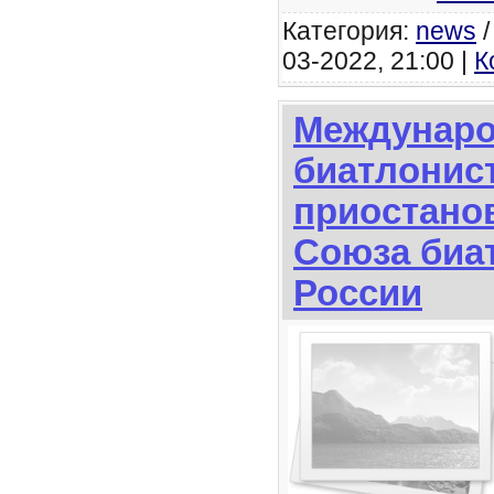
Категория:
news
03-2022, 21:00 |
К
Междунар
биатлонис
приостано
Союза биа
России