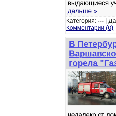
выдающиеся у
дальше »
Категория: --- | Д
Комментарии (0)
В Петербур
Варшавско
горела "Га
недалеко от до