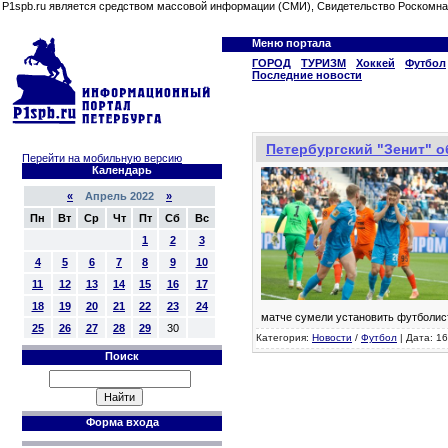
P1spb.ru является средством массовой информации (СМИ), Свидетельство Роскомна
Меню портала
ГОРОД
ТУРИЗМ
Хоккей
Футбол
Последние новости
Петербургский "Зенит" о
Перейти на мобильную версию
Календарь
«
Апрель 2022
»
Пн
Вт
Ср
Чт
Пт
Сб
Вс
1
2
3
4
5
6
7
8
9
10
11
12
13
14
15
16
17
18
19
20
21
22
23
24
матче сумели установить футболис
25
26
27
28
29
30
Категория:
Новости
/
Футбол
| Дата: 16
Поиск
Форма входа