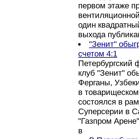
первом этаже п
вентиляционной
один квадратны
выхода публика
"Зенит" обыг
счетом 4:1
Петербургский 
клуб "Зенит" об
Ферганы, Узбеки
в товарищеском
состоялся в рам
Суперсерии в Са
"Газпром Арене
в