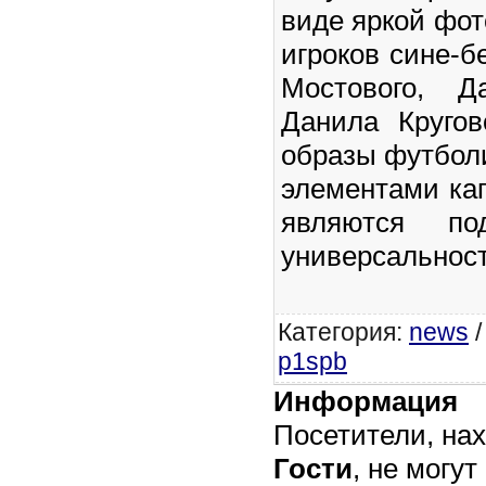
виде яркой фот
игроков сине-б
Мостового, Д
Данила Кругов
образы футболи
элементами ка
являются по
универсальност
Категория
:
news
p1spb
Информация
Посетители, на
Гости
, не могут