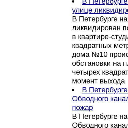
В Петербурге
улице ликвидир
В Петербурге н
ликвидирован п
в квартире-сту
квадратных метр
дома №10 проис
обстановки на 
четырех квадра
момент выхода
В Петербурге
Обводного кана
пожар
В Петербурге н
Обводного канал