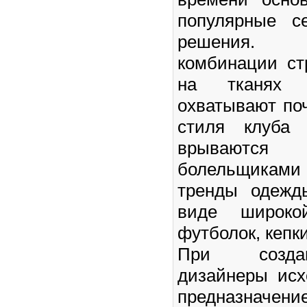
популярные с
решения. 
комбинации ст
на тканях 
охватывают поч
стиля клуба 
врываютс
болельщиками
тренды одежд
виде широко
футболок, кепк
При созда
дизайнеры исх
предназнач