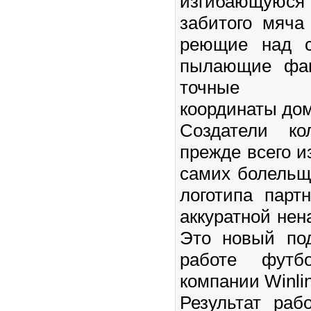
изгибающую
забитого мяча
реющие над с
пылающие фан
точные ге
координаты дом
Создатели ко
прежде всего и
самих болельщ
логотипа парт
аккуратной нен
Это новый по
работе футб
компании Winlin
Результат раб