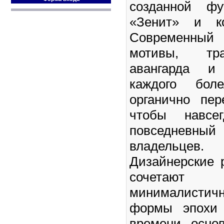
созданной фу
«Зенит» и ко
Современный 
мотивы, тра
авангарда и
каждого бол
органично пер
чтобы навсе
повседневный
владельцев.
Дизайнерские 
сочета
минималистичн
формы эпохи 
времени осно