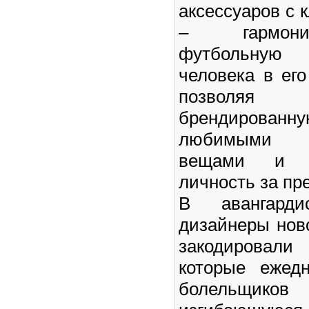
аксессуаров с 
– гармони
футбольную
человека в ег
позволя
брендирова
любимыми 
вещами и п
личность за пр
В авангардис
дизайнеры нов
закодировали
которые ежед
болельщик