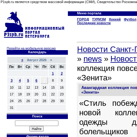
P1spb.ru является средством массовой информации (СМИ), Свидетельство Роскомна
Меню портала
ГОРОД
ТУРИЗМ
Хоккей
Футбол
Последние новости
Новости Санкт-П
Перейти на мобильную версию
Календарь
»
news
»
Новост
«
Август 2026 »
коллекция повс
Пн
Вт
Ср
Чт
Пт
Сб
Вс
1
2
«Зенита»
3
4
5
6
7
8
9
Авангардная коллекция по
10
11
12
13
14
15
16
«Зенита»
17
18
19
20
21
22
23
«Стиль побеж
24
25
26
27
28
29
30
31
новой колле
Поиск
одежды д
болельщиков с
Форма входа