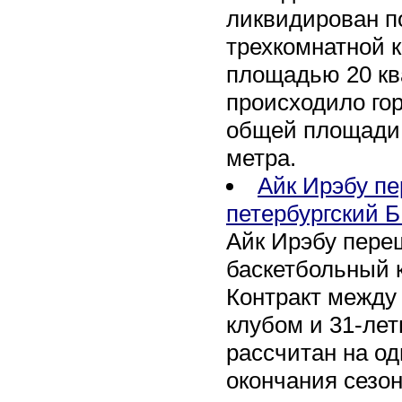
ликвидирован по
трехкомнатной к
площадью 20 кв
происходило го
общей площади 
метра.
Айк Ирэбу п
петербургский Б
Айк Ирэбу пере
баскетбольный к
Контракт между
клубом и 31-ле
рассчитан на оди
окончания сезон