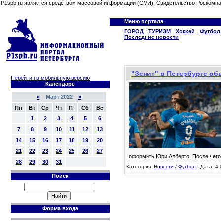
P1spb.ru является средством массовой информации (СМИ), Свидетельство Роскомна
Меню портала
ГОРОД
ТУРИЗМ
Хоккей
Футбол
Последние новости
"Зенит" в Петербурге об
Перейти на мобильную версию
Календарь
«
Март 2022
»
Пн
Вт
Ср
Чт
Пт
Сб
Вс
1
2
3
4
5
6
7
8
9
10
11
12
13
14
15
16
17
18
19
20
21
22
23
24
25
26
27
оформить Юри Алберто. После чего
28
29
30
31
Категория:
Новости
/
Футбол
| Дата: 4-
Поиск
Форма входа