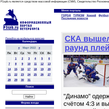
P1spb.ru является средством массовой информации (СМИ), Свидетельство Роскомна
Меню портала
ГОРОД
ТУРИЗМ
Хоккей
Футбол
Последние новости
СКА вышел
Перейти на мобильную версию
Календарь
раунд пле
«
Март 2022
»
Пн
Вт
Ср
Чт
Пт
Сб
Вс
1
2
3
4
5
6
7
8
9
10
11
12
13
14
15
16
17
18
19
20
21
22
23
24
25
26
27
28
29
30
31
Поиск
"Динамо" одерж
счётом 4:3 и в
Форма входа