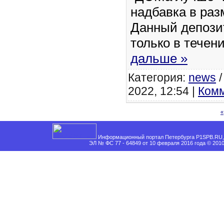
надбавка в разм
Данный депози
только в течен
дальше »
Категория:
news
2022, 12:54 |
Комм
«
Информационный портал Петербурга P1SPB.RU, 
ЭЛ № ФС 77 - 64849 от 10 февраля 2016 года © 201