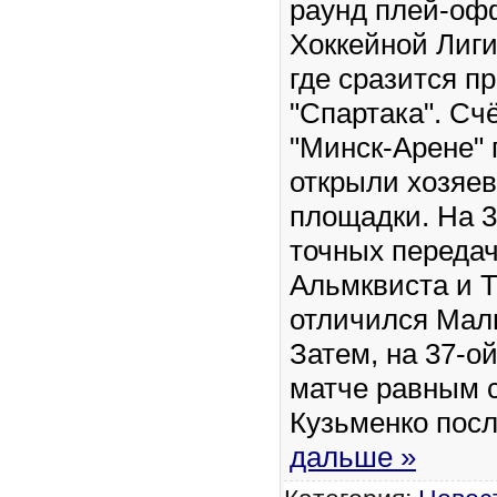
раунд плей-оф
Хоккейной Лиги
где сразится п
"Спартака". Сч
"Минск-Арене" 
открыли хозяе
площадки. На 3
точных передач
Альмквиста и 
отличился Мал
Затем, на 37-о
матче равным 
Кузьменко пос
дальше »