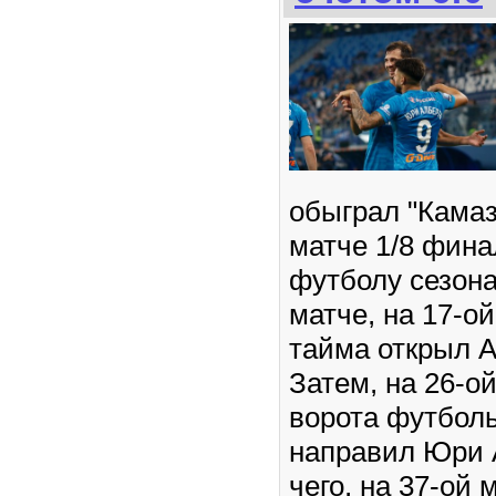
обыграл "Камаз
матче 1/8 фина
футболу сезона
матче, на 17-о
тайма открыл 
Затем, на 26-о
ворота футболь
направил Юри 
чего, на 37-ой